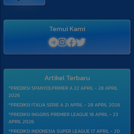
Temui Kami
Artikel Terbaru
*PREDIKSI SPANYOLPRIMER A 22 APRIL - 28 APRIL
2026
*PREDIKSI ITALIA SERIE A 21 APRIL - 28 APRIL 2026
*PREDIKSI INGGRIS PREMIER LEAGUE 18 APRIL - 23
APRIL 2026
*PREDIKSI INDONESIA SUPER LEAGUE 17 APRIL - 20