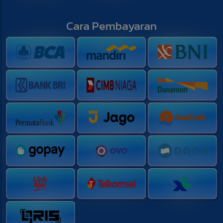
Cara Pembayaran