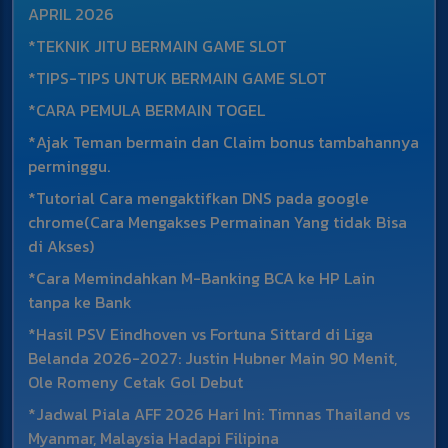
APRIL 2026
*TEKNIK JITU BERMAIN GAME SLOT
*TIPS-TIPS UNTUK BERMAIN GAME SLOT
*CARA PEMULA BERMAIN TOGEL
*Ajak Teman bermain dan Claim bonus tambahannya
perminggu.
*Tutorial Cara mengaktifkan DNS pada google
chrome(Cara Mengakses Permainan Yang tidak Bisa
di Akses)
*Cara Memindahkan M-Banking BCA ke HP Lain
tanpa ke Bank
*Hasil PSV Eindhoven vs Fortuna Sittard di Liga
Belanda 2026-2027: Justin Hubner Main 90 Menit,
Ole Romeny Cetak Gol Debut
*Jadwal Piala AFF 2026 Hari Ini: Timnas Thailand vs
Myanmar, Malaysia Hadapi Filipina