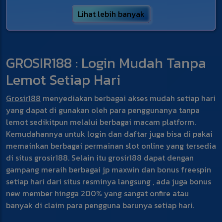
Lihat lebih banyak
GROSIR188 : Login Mudah Tanpa
Lemot Setiap Hari
Grosir188
menyediakan berbagai akses mudah setiap hari
yang dapat di gunakan oleh para penggunanya tanpa
lemot sedikitpun melalui berbagai macam platform.
Kemudahannya untuk login dan daftar juga bisa di pakai
memainkan berbagai permainan slot online yang tersedia
di situs grosir188. Selain itu grosir188 dapat dengan
gampang meraih berbagai jp maxwin dan bonus freespin
setiap hari dari situs resminya langsung , ada juga bonus
new member hingga 200% yang sangat onfire atau
banyak di claim para pengguna barunya setiap hari.