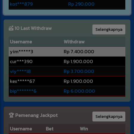
meh******8
Rp 180.000
kot***879
Rp 290.000
wef****988
Rp 160.000
10 Last Withdraw
Selengkapnya
wuw***306
Rp 440.000
Username
Withdraw
viw******8
Rp 230.000
zuq***66
Rp 700.000
qug***551
Rp 300.000
yim*****3
Rp 7.400.000
cur***390
Rp 1.900.000
viy****18
Rp 3.700.000
kex*****67
Rp 1.900.000
bip*******6
Rp 6.000.000
dif***898
Rp 3.500.000
🏆 Pemenang Jackpot
Selengkapnya
lim*****361
Rp 7.000.000
Username
Bet
Win
wib*****8
Rp 6.300.000