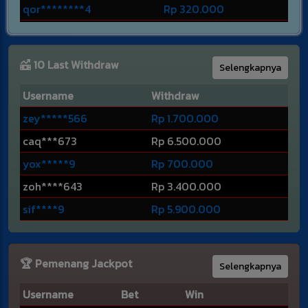
qor********4
Rp 320.000
dex*****574
Rp 330.000
10 Last Withdraw
Selengkapnya
Username
Withdraw
zey*****566
Rp 1.700.000
caq***673
Rp 6.500.000
yox*****9
Rp 700.000
zoh****643
Rp 3.400.000
sif****9
Rp 5.900.000
🏆 Pemenang Jackpot
Selengkapnya
Username
Bet
Win