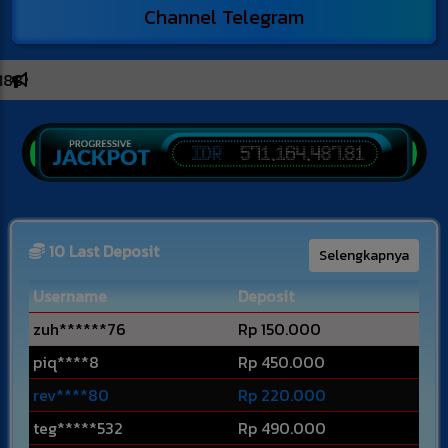
Channel Telegram
PASTIKAN 
10 Last Deposit
Selengkapnya
Username
Deposit
zuh******76
Rp 150.000
piq****8
Rp 450.000
rev****80
Rp 220.000
teg*****532
Rp 490.000