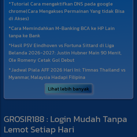
*Tutorial Cara mengaktifkan DNS pada google
chrome(Cara Mengakses Permainan Yang tidak Bisa
di Akses)
*Cara Memindahkan M-Banking BCA ke HP Lain
tanpa ke Bank
*Hasil PSV Eindhoven vs Fortuna Sittard di Liga
Belanda 2026-2027: Justin Hubner Main 90 Menit,
Ole Romeny Cetak Gol Debut
*Jadwal Piala AFF 2026 Hari Ini: Timnas Thailand vs
Myanmar, Malaysia Hadapi Filipina
Lihat lebih banyak
GROSIR188 : Login Mudah Tanpa
Lemot Setiap Hari