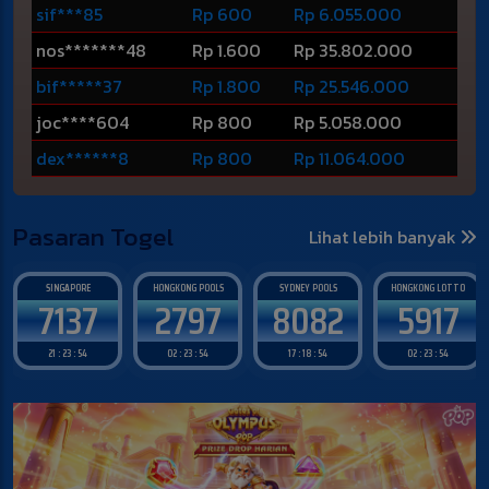
sif***85
Rp 600
Rp 6.055.000
nos*******48
Rp 1.600
Rp 35.802.000
bif*****37
Rp 1.800
Rp 25.546.000
joc****604
Rp 800
Rp 5.058.000
dex******8
Rp 800
Rp 11.064.000
Pasaran Togel
Lihat lebih banyak
HONGKONG POOLS
SYDNEY POOLS
HONGKONG LOTTO
SYDNEY LOTTO
2797
8082
5917
3764
02 : 23 : 53
17 : 18 : 53
02 : 23 : 53
17 : 18 : 53