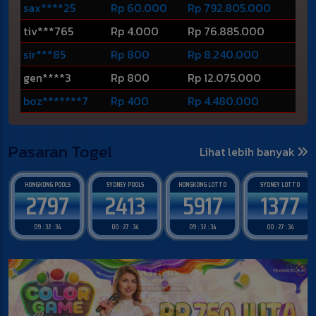
sax****25
Rp 60.000
Rp 792.805.000
tiv***765
Rp 4.000
Rp 76.885.000
sir***85
Rp 800
Rp 8.240.000
gen****3
Rp 800
Rp 12.075.000
boz*******7
Rp 400
Rp 4.480.000
Pasaran Togel
Lihat lebih banyak
HONGKONG POOLS
SYDNEY POOLS
HONGKONG LOTTO
SYDNEY LOTTO
2797
2413
5917
1377
09 : 32 : 32
00 : 27 : 32
09 : 32 : 32
00 : 27 : 32