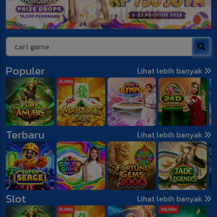
Populer
Lihat lebih banyak
Terbaru
Lihat lebih banyak
Slot
Lihat lebih banyak