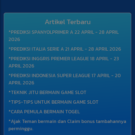
Artikel Terbaru
*PREDIKSI SPANYOLPRIMER A 22 APRIL - 28 APRIL
2026
*PREDIKSI ITALIA SERIE A 21 APRIL - 28 APRIL 2026
*PREDIKSI INGGRIS PREMIER LEAGUE 18 APRIL - 23
APRIL 2026
*PREDIKSI INDONESIA SUPER LEAGUE 17 APRIL - 20
APRIL 2026
*TEKNIK JITU BERMAIN GAME SLOT
*TIPS-TIPS UNTUK BERMAIN GAME SLOT
*CARA PEMULA BERMAIN TOGEL
*Ajak Teman bermain dan Claim bonus tambahannya
perminggu.