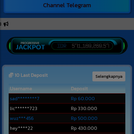
Channel Telegram
PASTIKAN JI
10 Last Deposit
Selengkapnya
Username
Deposit
viv****58
Rp 410.000
sad********7
Rp 60.000
lic******723
Rp 330.000
wuz***456
Rp 500.000