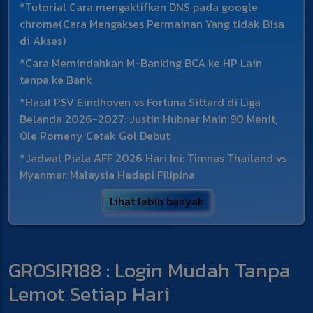
*Tutorial Cara mengaktifkan DNS pada google
chrome(Cara Mengakses Permainan Yang tidak Bisa
di Akses)
*Cara Memindahkan M-Banking BCA ke HP Lain
tanpa ke Bank
*Hasil PSV Eindhoven vs Fortuna Sittard di Liga
Belanda 2026-2027: Justin Hubner Main 90 Menit,
Ole Romeny Cetak Gol Debut
*Jadwal Piala AFF 2026 Hari Ini: Timnas Thailand vs
Myanmar, Malaysia Hadapi Filipina
Lihat lebih banyak
GROSIR188 : Login Mudah Tanpa
Lemot Setiap Hari