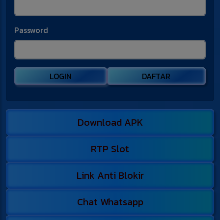
Password
LOGIN
DAFTAR
Download APK
RTP Slot
Link Anti Blokir
Chat Whatsapp