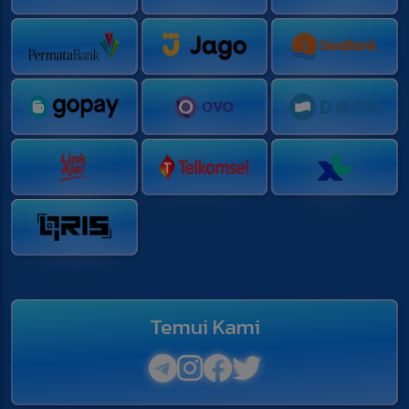
Temui Kami