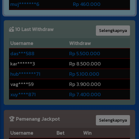
muj*******6
Rp 460.000
voh***44
Rp 320.000
10 Last Withdraw
Selengkapnya
Username
Withdraw
sab******9
Rp 1.700.000
das***588
Rp 5.500.000
kar******3
Rp 8.500.000
hub*******71
Rp 5.100.000
vag****59
Rp 3.900.000
xuy****871
Rp 7.400.000
🏆 Pemenang Jackpot
Selengkapnya
Username
Bet
Win