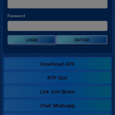
Password
LOGIN
DAFTAR
Download APK
RTP Slot
Link Anti Blokir
Chat Whatsapp