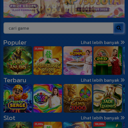
Populer
Lihat lebih banyak
Terbaru
Lihat lebih banyak
Slot
Lihat lebih banyak