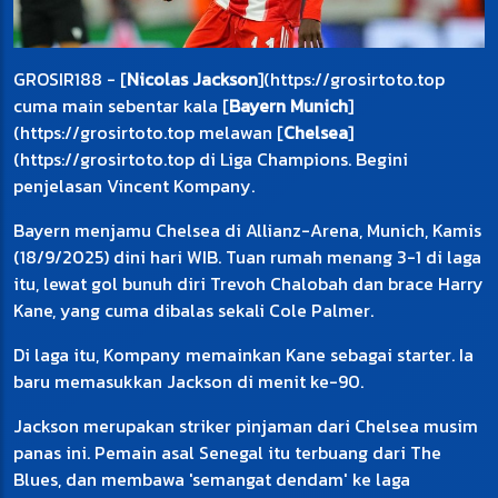
GROSIR188 - [
Nicolas Jackson
](https://grosirtoto.top
cuma main sebentar kala [
Bayern Munich
]
(https://grosirtoto.top melawan [
Chelsea
]
(https://grosirtoto.top di Liga Champions. Begini
penjelasan Vincent Kompany.
Bayern menjamu Chelsea di Allianz-Arena, Munich, Kamis
(18/9/2025) dini hari WIB. Tuan rumah menang 3-1 di laga
itu, lewat gol bunuh diri Trevoh Chalobah dan brace Harry
Kane, yang cuma dibalas sekali Cole Palmer.
Di laga itu, Kompany memainkan Kane sebagai starter. Ia
baru memasukkan Jackson di menit ke-90.
Jackson merupakan striker pinjaman dari Chelsea musim
panas ini. Pemain asal Senegal itu terbuang dari The
Blues, dan membawa 'semangat dendam' ke laga