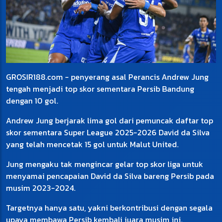
GROSIR188.com - penyerang asal Perancis Andrew Jung
tengah menjadi top skor sementara Persib Bandung
dengan 10 gol.
Andrew Jung berjarak lima gol dari pemuncak daftar top
skor sementara Super League 2025-2026 David da Silva
yang telah mencetak 15 gol untuk Malut United.
Jung mengaku tak mengincar gelar top skor liga untuk
menyamai pencapaian David da Silva bareng Persib pada
musim 2023-2024.
Targetnya hanya satu, yakni berkontribusi dengan segala
upaya membawa Persib kembali juara musim ini.