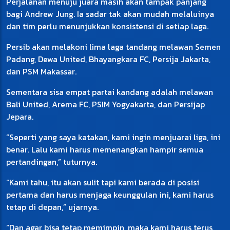
Perjalanan menuju juara masih akan tampak panjang
bagi Andrew Jung. Ia sadar tak akan mudah melaluinya
dan tim perlu menunjukkan konsistensi di setiap laga.
Persib akan melakoni lima laga tandang melawan Semen
Padang, Dewa United, Bhayangkara FC, Persija Jakarta,
dan PSM Makassar.
Sementara sisa empat partai kandang adalah melawan
Bali United, Arema FC, PSIM Yogyakarta, dan Persijap
Jepara.
“Seperti yang saya katakan, kami ingin menjuarai liga, ini
benar. Lalu kami harus memenangkan hampir semua
pertandingan,” tuturnya.
“Kami tahu, itu akan sulit tapi kami berada di posisi
pertama dan harus menjaga keunggulan ini, kami harus
tetap di depan,” ujarnya.
“Dan agar bisa tetap memimpin, maka kami harus terus