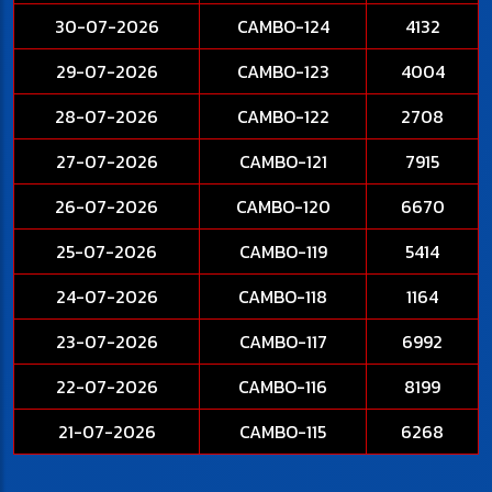
30-07-2026
CAMBO-124
4132
29-07-2026
CAMBO-123
4004
28-07-2026
CAMBO-122
2708
27-07-2026
CAMBO-121
7915
26-07-2026
CAMBO-120
6670
25-07-2026
CAMBO-119
5414
24-07-2026
CAMBO-118
1164
23-07-2026
CAMBO-117
6992
22-07-2026
CAMBO-116
8199
21-07-2026
CAMBO-115
6268