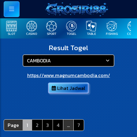
SLOT
CASINO
SPORT
TOGEL
TABLE
FISHING
COCK F
Result Togel
https://www.magnumcambodia.com/
Lihat Jadwal
Page
1
2
3
4
...
7