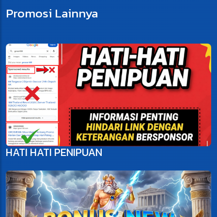
Promosi Lainnya
HATI HATI PENIPUAN