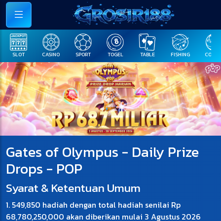
SLOT
CASINO
SPORT
TOGEL
TABLE
FISHING
COCK F
Gates of Olympus - Daily Prize
Drops - POP
Syarat & Ketentuan Umum
1. 549,850 hadiah dengan total hadiah senilai Rp
68,780,250,000 akan diberikan mulai 3 Agustus 2026