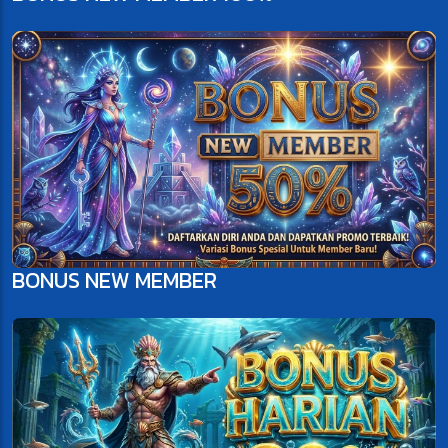
BONUS NEW MEMBER