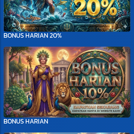
BONUS HARIAN 20%
BONUS HARIAN