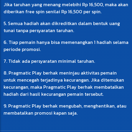
Jika taruhan yang menang melebihi Rp 16,500, maka akan
diberikan free spin senilai Rp 16,500 per spin.
5. Semua hadiah akan dikreditkan dalam bentuk uang
tunai tanpa persyaratan taruhan.
6. Tiap pemain hanya bisa memenangkan 1 hadiah selama
periode promosi.
7. Tidak ada persyaratan minimal taruhan.
8. Pragmatic Play berhak meninjau aktivitas pemain
untuk mencegah terjadinya kecurangan. Jika ditemukan
kecurangan, maka Pragmatic Play berhak membatalkan
hadiah dari hasil kecurangan pemain tersebut.
9. Pragmatic Play berhak mengubah, menghentikan, atau
membatalkan promosi kapan saja.