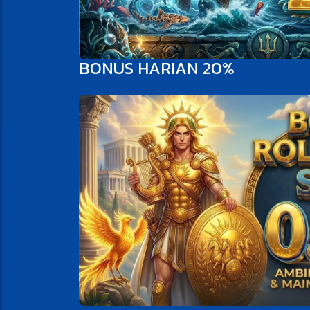
BONUS HARIAN 20%