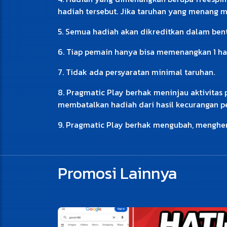
hadiah tersebut. Jika taruhan yang menang mel
5. Semua hadiah akan dikreditkan dalam bent
6. Tiap pemain hanya bisa memenangkan 1 ha
7. Tidak ada persyaratan minimal taruhan.
8. Pragmatic Play berhak meninjau aktivita
membatalkan hadiah dari hasil kecurangan p
9. Pragmatic Play berhak mengubah, menghen
Promosi Lainnya