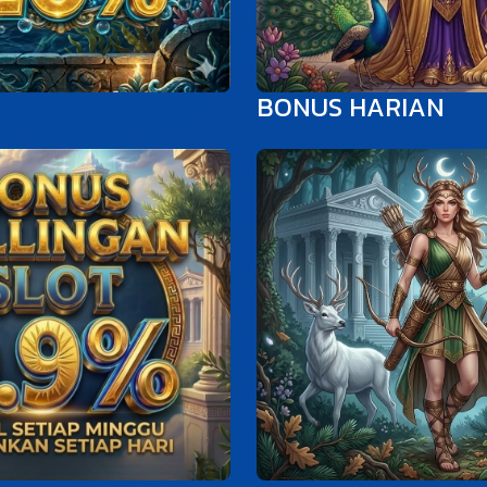
BONUS HARIAN