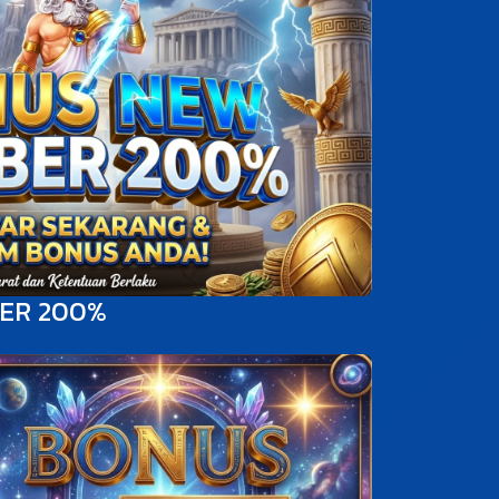
ER 200%