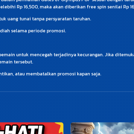
ebihi Rp 16,500, maka akan diberikan free spin senilai Rp 16
uk uang tunai tanpa persyaratan taruhan.
diah selama periode promosi.
s pemain untuk mencegah terjadinya kecurangan. Jika ditemu
emain tersebut.
tikan, atau membatalkan promosi kapan saja.