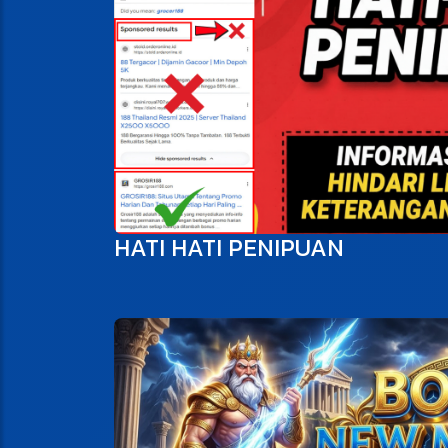
HATI HATI PENIPUAN