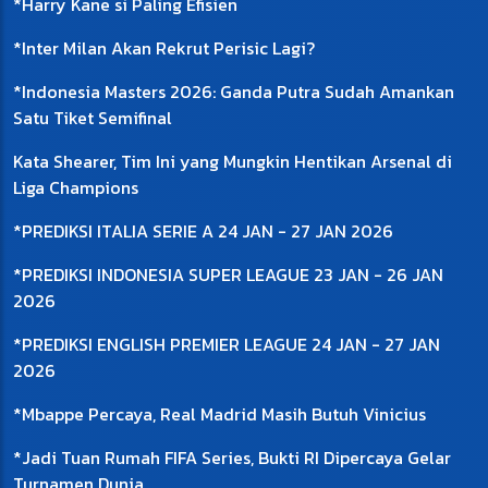
*Harry Kane si Paling Efisien
*Inter Milan Akan Rekrut Perisic Lagi?
*Indonesia Masters 2026: Ganda Putra Sudah Amankan
Satu Tiket Semifinal
Kata Shearer, Tim Ini yang Mungkin Hentikan Arsenal di
Liga Champions
*PREDIKSI ITALIA SERIE A 24 JAN - 27 JAN 2026
*PREDIKSI INDONESIA SUPER LEAGUE 23 JAN - 26 JAN
2026
*PREDIKSI ENGLISH PREMIER LEAGUE 24 JAN - 27 JAN
2026
*Mbappe Percaya, Real Madrid Masih Butuh Vinicius
*Jadi Tuan Rumah FIFA Series, Bukti RI Dipercaya Gelar
Turnamen Dunia