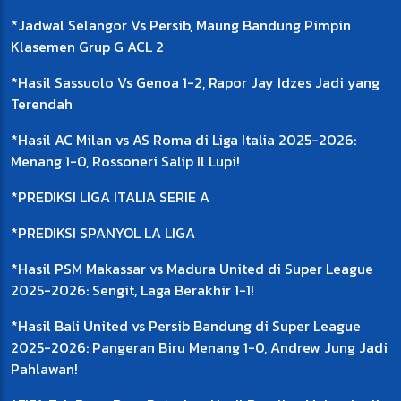
*Jadwal Selangor Vs Persib, Maung Bandung Pimpin
Klasemen Grup G ACL 2
*Hasil Sassuolo Vs Genoa 1-2, Rapor Jay Idzes Jadi yang
Terendah
*Hasil AC Milan vs AS Roma di Liga Italia 2025-2026:
Menang 1-0, Rossoneri Salip Il Lupi!
*PREDIKSI LIGA ITALIA SERIE A
*PREDIKSI SPANYOL LA LIGA
*Hasil PSM Makassar vs Madura United di Super League
2025-2026: Sengit, Laga Berakhir 1-1!
*Hasil Bali United vs Persib Bandung di Super League
2025-2026: Pangeran Biru Menang 1-0, Andrew Jung Jadi
Pahlawan!