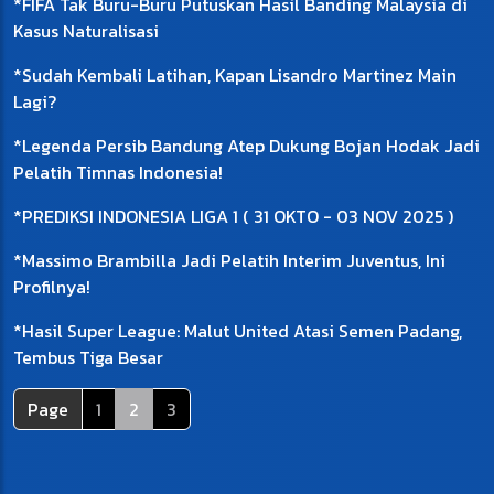
*FIFA Tak Buru-Buru Putuskan Hasil Banding Malaysia di
Kasus Naturalisasi
*Sudah Kembali Latihan, Kapan Lisandro Martinez Main
Lagi?
*Legenda Persib Bandung Atep Dukung Bojan Hodak Jadi
Pelatih Timnas Indonesia!
*PREDIKSI INDONESIA LIGA 1 ( 31 OKTO - 03 NOV 2025 )
*Massimo Brambilla Jadi Pelatih Interim Juventus, Ini
Profilnya!
*Hasil Super League: Malut United Atasi Semen Padang,
Tembus Tiga Besar
Page
1
2
3