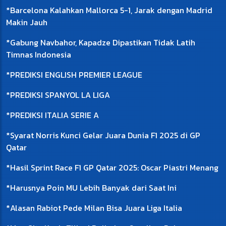
*Barcelona Kalahkan Mallorca 5-1, Jarak dengan Madrid
Makin Jauh
*Gabung Navbahor, Kapadze Dipastikan Tidak Latih
Timnas Indonesia
*PREDIKSI ENGLISH PREMIER LEAGUE
*PREDIKSI SPANYOL LA LIGA
*PREDIKSI ITALIA SERIE A
*Syarat Norris Kunci Gelar Juara Dunia F1 2025 di GP
Qatar
*Hasil Sprint Race F1 GP Qatar 2025: Oscar Piastri Menang
*Harusnya Poin MU Lebih Banyak dari Saat Ini
*Alasan Rabiot Pede Milan Bisa Juara Liga Italia