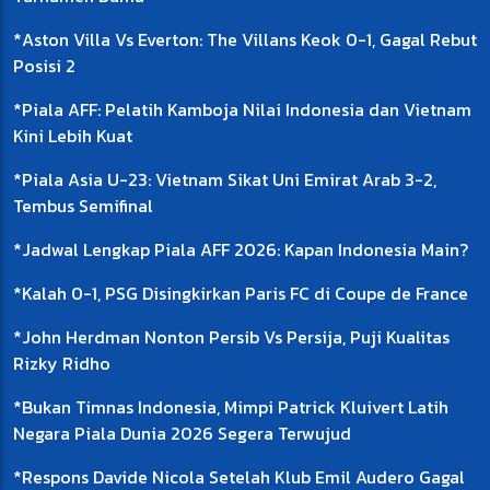
*Aston Villa Vs Everton: The Villans Keok 0-1, Gagal Rebut
Posisi 2
*Piala AFF: Pelatih Kamboja Nilai Indonesia dan Vietnam
Kini Lebih Kuat
*Piala Asia U-23: Vietnam Sikat Uni Emirat Arab 3-2,
Tembus Semifinal
*Jadwal Lengkap Piala AFF 2026: Kapan Indonesia Main?
*Kalah 0-1, PSG Disingkirkan Paris FC di Coupe de France
*John Herdman Nonton Persib Vs Persija, Puji Kualitas
Rizky Ridho
*Bukan Timnas Indonesia, Mimpi Patrick Kluivert Latih
Negara Piala Dunia 2026 Segera Terwujud
*Respons Davide Nicola Setelah Klub Emil Audero Gagal